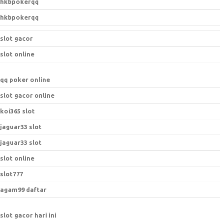
hkbpokerqq
hkbpokerqq
slot gacor
slot online
qq poker online
slot gacor online
koi365 slot
jaguar33 slot
jaguar33 slot
slot online
slot777
agam99 daftar
slot gacor hari ini