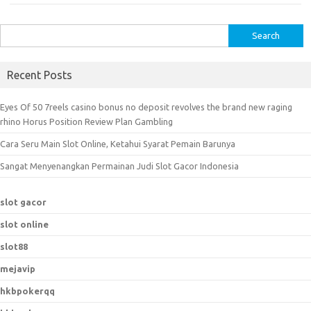
S
e
a
Recent Posts
r
c
Eyes Of 50 7reels casino bonus no deposit revolves the brand new raging
h
rhino Horus Position Review Plan Gambling
f
Cara Seru Main Slot Online, Ketahui Syarat Pemain Barunya
o
r
Sangat Menyenangkan Permainan Judi Slot Gacor Indonesia
:
slot gacor
slot online
slot88
mejavip
hkbpokerqq