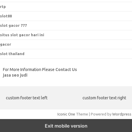
rtp
slot88
slot gacor 777
situs slot gacor hari ini
gacor
slot thailand
For More Information Please
Contact Us
jasa seo judi
custom footer text left
custom footer text right
Iconic One
Theme | Powered by
Wordpress
Exit mobile version