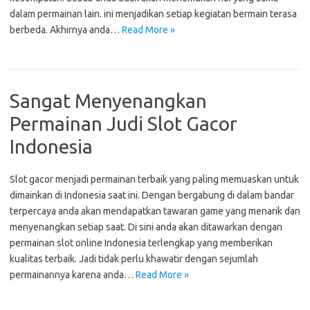
dalam permainan lain. ini menjadikan setiap kegiatan bermain terasa
berbeda. Akhirnya anda…
Read More »
Sangat Menyenangkan
Permainan Judi Slot Gacor
Indonesia
Slot gacor menjadi permainan terbaik yang paling memuaskan untuk
dimainkan di Indonesia saat ini. Dengan bergabung di dalam bandar
terpercaya anda akan mendapatkan tawaran game yang menarik dan
menyenangkan setiap saat. Di sini anda akan ditawarkan dengan
permainan slot online Indonesia terlengkap yang memberikan
kualitas terbaik. Jadi tidak perlu khawatir dengan sejumlah
permainannya karena anda…
Read More »