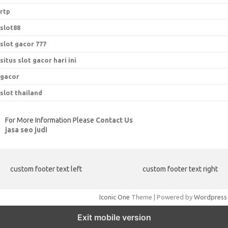
rtp
slot88
slot gacor 777
situs slot gacor hari ini
gacor
slot thailand
For More Information Please
Contact Us
jasa seo judi
custom footer text left
custom footer text right
Iconic One
Theme | Powered by
Wordpress
Exit mobile version