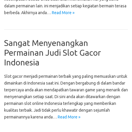
dalam permainan lain. ini menjadikan setiap kegiatan bermain terasa
berbeda. Akhirnya anda…
Read More »
Sangat Menyenangkan
Permainan Judi Slot Gacor
Indonesia
Slot gacor menjadi permainan terbaik yang paling memuaskan untuk
dimainkan di Indonesia saat ini. Dengan bergabung di dalam bandar
terpercaya anda akan mendapatkan tawaran game yang menarik dan
menyenangkan setiap saat. Di sini anda akan ditawarkan dengan
permainan slot online Indonesia terlengkap yang memberikan
kualitas terbaik. Jadi tidak perlu khawatir dengan sejumlah
permainannya karena anda…
Read More »