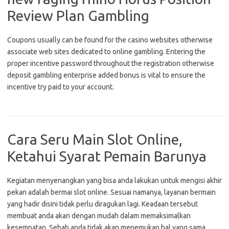
Review Plan Gambling
Coupons usually can be found for the casino websites otherwise
associate web sites dedicated to online gambling. Entering the
proper incentive password throughout the registration otherwise
deposit gambling enterprise added bonus is vital to ensure the
incentive try paid to your account.
Cara Seru Main Slot Online,
Ketahui Syarat Pemain Barunya
Kegiatan menyenangkan yang bisa anda lakukan untuk mengisi akhir
pekan adalah bermai slot online. Sesuai namanya, layanan bermain
yang hadir disini tidak perlu diragukan lagi. Keadaan tersebut
membuat anda akan dengan mudah dalam memaksimalkan
kesempatan. Sebab anda tidak akan menemukan hal yang sama