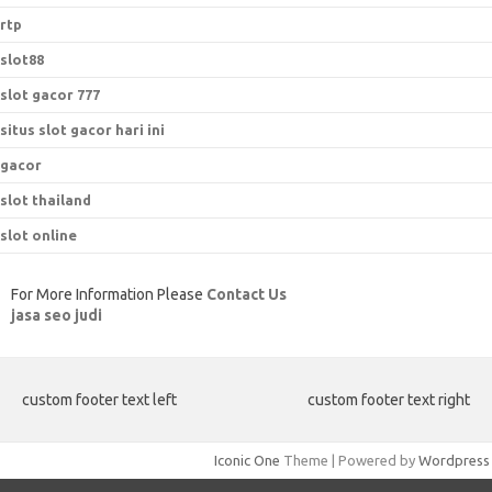
rtp
slot88
slot gacor 777
situs slot gacor hari ini
gacor
slot thailand
slot online
For More Information Please
Contact Us
jasa seo judi
custom footer text left
custom footer text right
Iconic One
Theme | Powered by
Wordpress