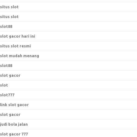
situs slot
situs slot
slot88
slot gacor hari ini
situs slot resmi
slot mudah menang
slot88
slot gacor
slot
slot777
link slot gacor
slot gacor
judi bola jalan
slot gacor 777