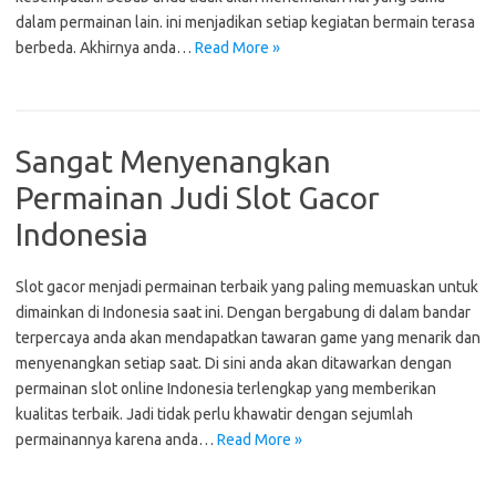
dalam permainan lain. ini menjadikan setiap kegiatan bermain terasa
berbeda. Akhirnya anda…
Read More »
Sangat Menyenangkan
Permainan Judi Slot Gacor
Indonesia
Slot gacor menjadi permainan terbaik yang paling memuaskan untuk
dimainkan di Indonesia saat ini. Dengan bergabung di dalam bandar
terpercaya anda akan mendapatkan tawaran game yang menarik dan
menyenangkan setiap saat. Di sini anda akan ditawarkan dengan
permainan slot online Indonesia terlengkap yang memberikan
kualitas terbaik. Jadi tidak perlu khawatir dengan sejumlah
permainannya karena anda…
Read More »