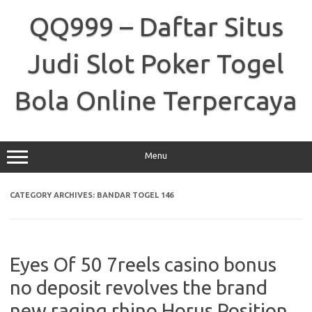
Skip
to
QQ999 – Daftar Situs
content
Judi Slot Poker Togel
Bola Online Terpercaya
Menu
CATEGORY ARCHIVES:
BANDAR TOGEL 146
Eyes Of 50 7reels casino bonus
no deposit revolves the brand
new raging rhino Horus Position