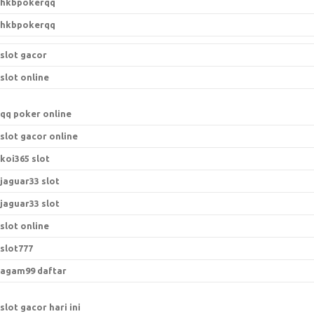
hkbpokerqq
hkbpokerqq
slot gacor
slot online
qq poker online
slot gacor online
koi365 slot
jaguar33 slot
jaguar33 slot
slot online
slot777
agam99 daftar
slot gacor hari ini