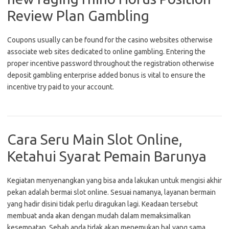
Review Plan Gambling
Coupons usually can be found for the casino websites otherwise
associate web sites dedicated to online gambling. Entering the
proper incentive password throughout the registration otherwise
deposit gambling enterprise added bonus is vital to ensure the
incentive try paid to your account.
Cara Seru Main Slot Online,
Ketahui Syarat Pemain Barunya
Kegiatan menyenangkan yang bisa anda lakukan untuk mengisi akhir
pekan adalah bermai slot online. Sesuai namanya, layanan bermain
yang hadir disini tidak perlu diragukan lagi. Keadaan tersebut
membuat anda akan dengan mudah dalam memaksimalkan
kesempatan. Sebab anda tidak akan menemukan hal yang sama