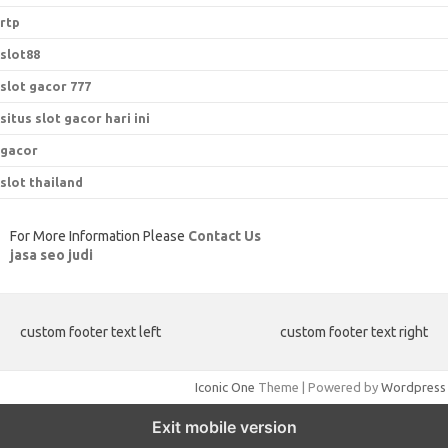
rtp
slot88
slot gacor 777
situs slot gacor hari ini
gacor
slot thailand
For More Information Please
Contact Us
jasa seo judi
custom footer text left
custom footer text right
Iconic One
Theme | Powered by
Wordpress
Exit mobile version