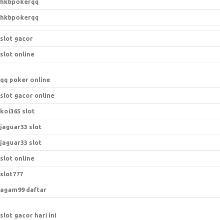
hkbpokerqq
hkbpokerqq
slot gacor
slot online
qq poker online
slot gacor online
koi365 slot
jaguar33 slot
jaguar33 slot
slot online
slot777
agam99 daftar
slot gacor hari ini