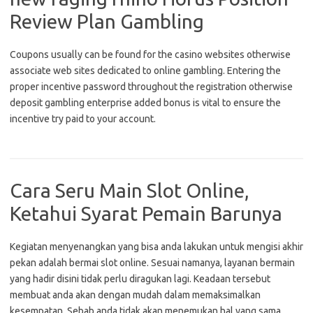
Review Plan Gambling
Coupons usually can be found for the casino websites otherwise
associate web sites dedicated to online gambling. Entering the
proper incentive password throughout the registration otherwise
deposit gambling enterprise added bonus is vital to ensure the
incentive try paid to your account.
Cara Seru Main Slot Online,
Ketahui Syarat Pemain Barunya
Kegiatan menyenangkan yang bisa anda lakukan untuk mengisi akhir
pekan adalah bermai slot online. Sesuai namanya, layanan bermain
yang hadir disini tidak perlu diragukan lagi. Keadaan tersebut
membuat anda akan dengan mudah dalam memaksimalkan
kesempatan. Sebab anda tidak akan menemukan hal yang sama