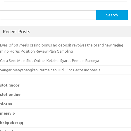
S
e
a
Recent Posts
r
c
Eyes Of 50 7reels casino bonus no deposit revolves the brand new raging
h
rhino Horus Position Review Plan Gambling
f
Cara Seru Main Slot Online, Ketahui Syarat Pemain Barunya
o
r
Sangat Menyenangkan Permainan Judi Slot Gacor Indonesia
:
slot gacor
slot online
slot88
mejavip
hkbpokerqq