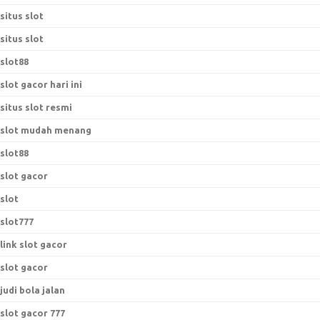
situs slot
situs slot
slot88
slot gacor hari ini
situs slot resmi
slot mudah menang
slot88
slot gacor
slot
slot777
link slot gacor
slot gacor
judi bola jalan
slot gacor 777