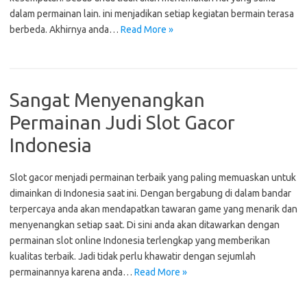
dalam permainan lain. ini menjadikan setiap kegiatan bermain terasa
berbeda. Akhirnya anda…
Read More »
Sangat Menyenangkan
Permainan Judi Slot Gacor
Indonesia
Slot gacor menjadi permainan terbaik yang paling memuaskan untuk
dimainkan di Indonesia saat ini. Dengan bergabung di dalam bandar
terpercaya anda akan mendapatkan tawaran game yang menarik dan
menyenangkan setiap saat. Di sini anda akan ditawarkan dengan
permainan slot online Indonesia terlengkap yang memberikan
kualitas terbaik. Jadi tidak perlu khawatir dengan sejumlah
permainannya karena anda…
Read More »