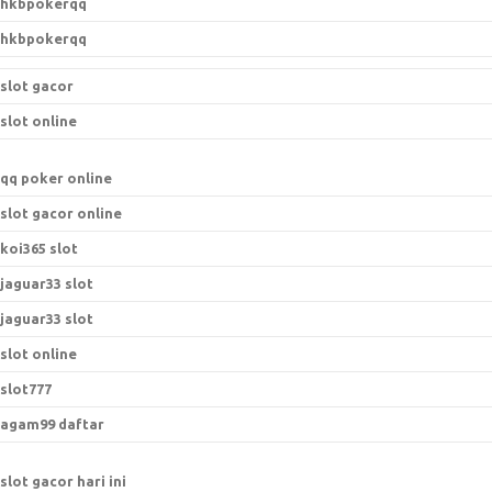
hkbpokerqq
hkbpokerqq
slot gacor
slot online
qq poker online
slot gacor online
koi365 slot
jaguar33 slot
jaguar33 slot
slot online
slot777
agam99 daftar
slot gacor hari ini