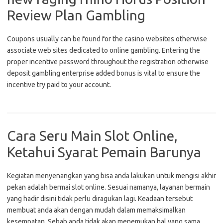
Review Plan Gambling
Coupons usually can be found for the casino websites otherwise
associate web sites dedicated to online gambling. Entering the
proper incentive password throughout the registration otherwise
deposit gambling enterprise added bonus is vital to ensure the
incentive try paid to your account.
Cara Seru Main Slot Online,
Ketahui Syarat Pemain Barunya
Kegiatan menyenangkan yang bisa anda lakukan untuk mengisi akhir
pekan adalah bermai slot online. Sesuai namanya, layanan bermain
yang hadir disini tidak perlu diragukan lagi. Keadaan tersebut
membuat anda akan dengan mudah dalam memaksimalkan
kesempatan. Sebab anda tidak akan menemukan hal yang sama