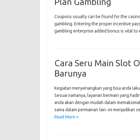
Plan Gambling
Coupons usually can be found for the casino
gambling. Entering the proper incentive pas
gambling enterprise added bonus is vital to 
Cara Seru Main Slot O
Barunya
Kegiatan menyenangkan yang bisa anda lakuk
Sesuai namanya, layanan bermain yang hadir 
anda akan dengan mudah dalam memaksimal
sama dalam permainan lain. ini menjadikan s
Read More »