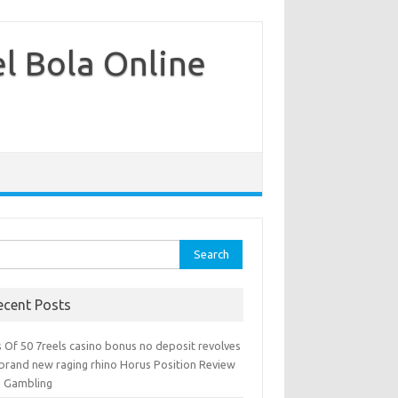
el Bola Online
rch
ecent Posts
 Of 50 7reels casino bonus no deposit revolves
 brand new raging rhino Horus Position Review
n Gambling