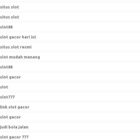
situs slot
situs slot
slot88
slot gacor hari ini
situs slot resmi
slot mudah menang
slot88
slot gacor
slot
slot777
link slot gacor
slot gacor
judi bola jalan
slot gacor 777