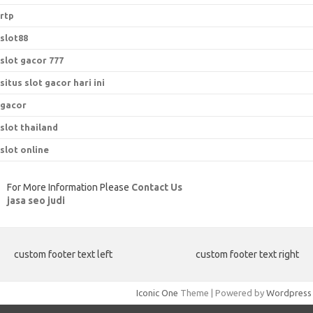
rtp
slot88
slot gacor 777
situs slot gacor hari ini
gacor
slot thailand
slot online
For More Information Please
Contact Us
jasa seo judi
custom footer text left
custom footer text right
Iconic One
Theme | Powered by
Wordpress