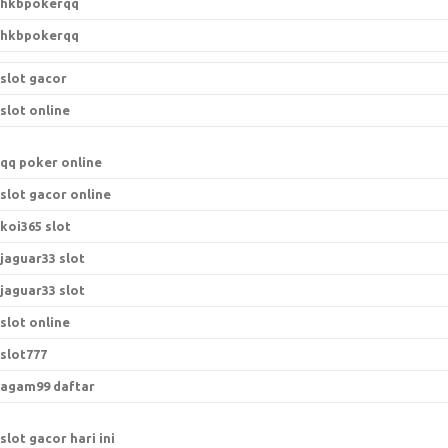
hkbpokerqq
hkbpokerqq
slot gacor
slot online
qq poker online
slot gacor online
koi365 slot
jaguar33 slot
jaguar33 slot
slot online
slot777
agam99 daftar
slot gacor hari ini