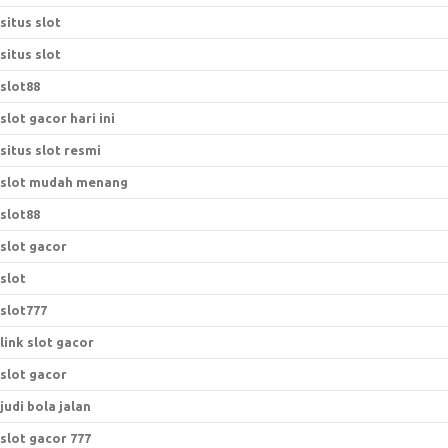
situs slot
situs slot
slot88
slot gacor hari ini
situs slot resmi
slot mudah menang
slot88
slot gacor
slot
slot777
link slot gacor
slot gacor
judi bola jalan
slot gacor 777