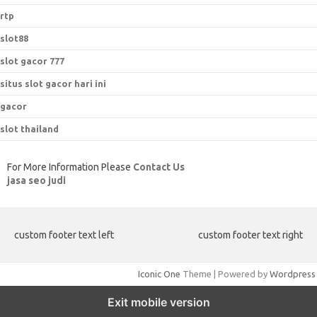
rtp
slot88
slot gacor 777
situs slot gacor hari ini
gacor
slot thailand
For More Information Please
Contact Us
jasa seo judi
custom footer text left
custom footer text right
Iconic One
Theme | Powered by
Wordpress
Exit mobile version