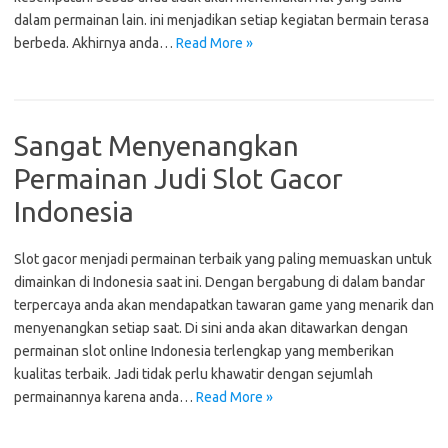
dalam permainan lain. ini menjadikan setiap kegiatan bermain terasa
berbeda. Akhirnya anda…
Read More »
Sangat Menyenangkan
Permainan Judi Slot Gacor
Indonesia
Slot gacor menjadi permainan terbaik yang paling memuaskan untuk
dimainkan di Indonesia saat ini. Dengan bergabung di dalam bandar
terpercaya anda akan mendapatkan tawaran game yang menarik dan
menyenangkan setiap saat. Di sini anda akan ditawarkan dengan
permainan slot online Indonesia terlengkap yang memberikan
kualitas terbaik. Jadi tidak perlu khawatir dengan sejumlah
permainannya karena anda…
Read More »