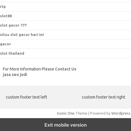
rtp
slot88
slot gacor 777
situs slot gacor hari ini
gacor
slot thailand
For More Information Please
Contact Us
jasa seo judi
custom footer text left
custom footer text right
Iconic One
Theme | Powered by
Wordpress
Exit mobile version