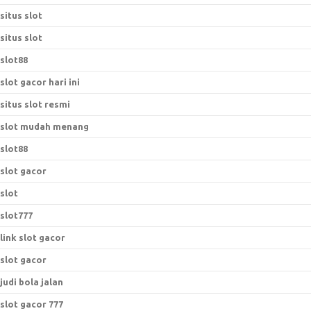
situs slot
situs slot
slot88
slot gacor hari ini
situs slot resmi
slot mudah menang
slot88
slot gacor
slot
slot777
link slot gacor
slot gacor
judi bola jalan
slot gacor 777