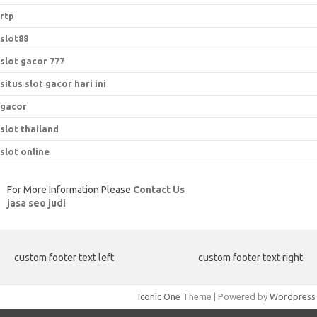
rtp
slot88
slot gacor 777
situs slot gacor hari ini
gacor
slot thailand
slot online
For More Information Please
Contact Us
jasa seo judi
custom footer text left
custom footer text right
Iconic One
Theme | Powered by
Wordpress