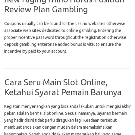
Review Plan Gambling
Coupons usually can be found for the casino websites otherwise
associate web sites dedicated to online gambling. Entering the
proper incentive password throughout the registration otherwise
deposit gambling enterprise added bonus is vital to ensure the
incentive try paid to your account.
Cara Seru Main Slot Online,
Ketahui Syarat Pemain Barunya
Kegiatan menyenangkan yang bisa anda lakukan untuk mengisi akhir
pekan adalah bermai slot online. Sesuai namanya, layanan bermain
yang hadir disini tidak perlu diragukan lagi. Keadaan tersebut
membuat anda akan dengan mudah dalam memaksimalkan
kesempatan. Sebab anda tidak akan menemukan hal yang sama