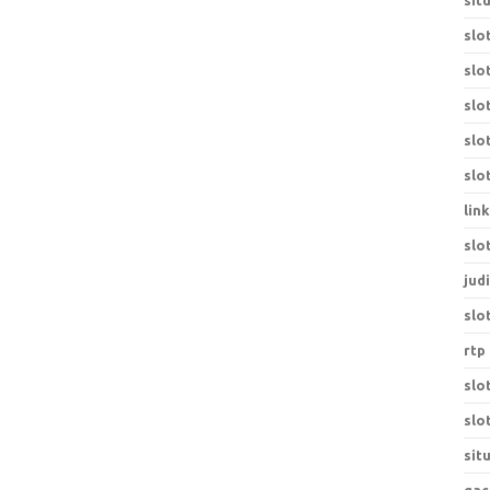
sit
slo
slo
slo
slo
slo
lin
slo
jud
slo
rtp
slo
slo
sit