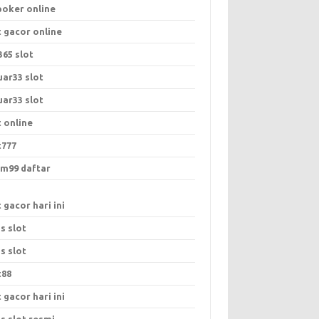
poker online
t gacor online
365 slot
uar33 slot
uar33 slot
t online
t777
m99 daftar
t gacor hari ini
us slot
us slot
t88
t gacor hari ini