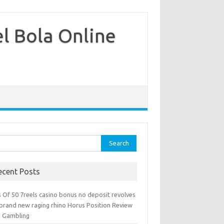
el Bola Online
rch
ecent Posts
 Of 50 7reels casino bonus no deposit revolves
 brand new raging rhino Horus Position Review
n Gambling