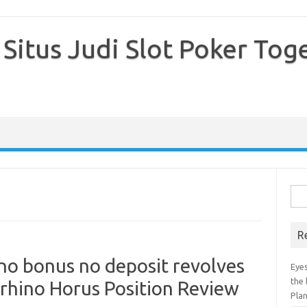
Situs Judi Slot Poker Tog
Sea
for:
R
ino bonus no deposit revolves
Eyes
the
rhino Horus Position Review
Pla