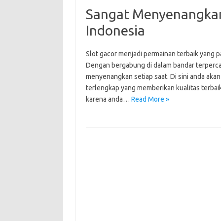
Sangat Menyenangkan
Indonesia
Slot gacor menjadi permainan terbaik yang p
Dengan bergabung di dalam bandar terperc
menyenangkan setiap saat. Di sini anda aka
terlengkap yang memberikan kualitas terbai
karena anda…
Read More »