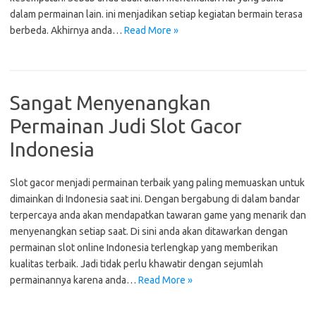
dalam permainan lain. ini menjadikan setiap kegiatan bermain terasa
berbeda. Akhirnya anda…
Read More »
Sangat Menyenangkan
Permainan Judi Slot Gacor
Indonesia
Slot gacor menjadi permainan terbaik yang paling memuaskan untuk
dimainkan di Indonesia saat ini. Dengan bergabung di dalam bandar
terpercaya anda akan mendapatkan tawaran game yang menarik dan
menyenangkan setiap saat. Di sini anda akan ditawarkan dengan
permainan slot online Indonesia terlengkap yang memberikan
kualitas terbaik. Jadi tidak perlu khawatir dengan sejumlah
permainannya karena anda…
Read More »