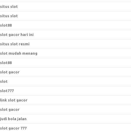
situs slot
situs slot
slot88
slot gacor hari ini
situs slot resmi
slot mudah menang
slot88
slot gacor
slot
slot777
link slot gacor
slot gacor
judi bola jalan
slot gacor 777