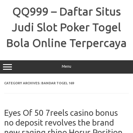
Skip
to
QQ999 – Daftar Situs
content
Judi Slot Poker Togel
Bola Online Terpercaya
Menu
CATEGORY ARCHIVES:
BANDAR TOGEL 169
Eyes Of 50 7reels casino bonus
no deposit revolves the brand
new raging rhino Horus Position