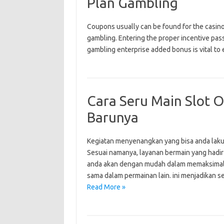
Plan Gambling
Coupons usually can be found for the casino
gambling. Entering the proper incentive pas
gambling enterprise added bonus is vital to 
Cara Seru Main Slot O
Barunya
Kegiatan menyenangkan yang bisa anda lakuk
Sesuai namanya, layanan bermain yang hadir 
anda akan dengan mudah dalam memaksimal
sama dalam permainan lain. ini menjadikan s
Read More »