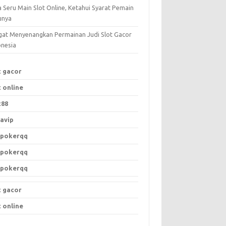
 Seru Main Slot Online, Ketahui Syarat Pemain
unya
gat Menyenangkan Permainan Judi Slot Gacor
onesia
t gacor
t online
t88
avip
bpokerqq
bpokerqq
bpokerqq
t gacor
t online