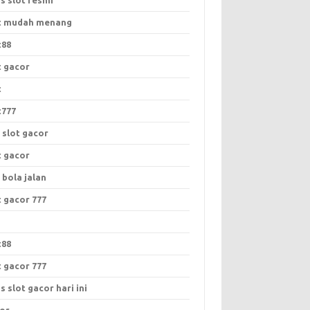
us slot resmi
t mudah menang
t88
t gacor
t
t777
k slot gacor
t gacor
i bola jalan
t gacor 777
t88
t gacor 777
us slot gacor hari ini