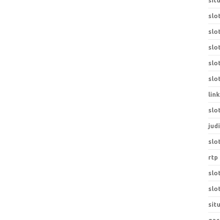
sit
slo
slo
slo
slo
slo
lin
slo
jud
slo
rtp
slo
slo
sit