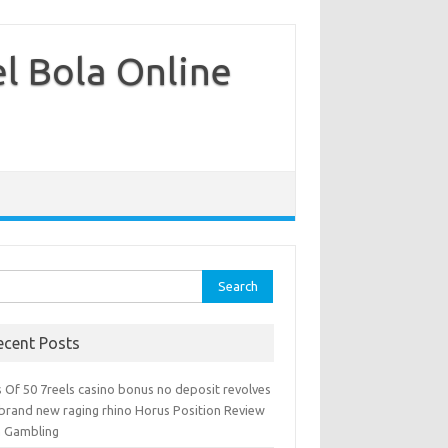
el Bola Online
rch
ecent Posts
 Of 50 7reels casino bonus no deposit revolves
 brand new raging rhino Horus Position Review
n Gambling