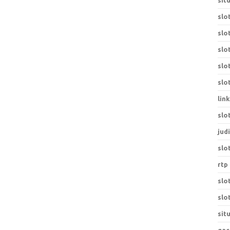
sit
slo
slo
slo
slo
slo
lin
slo
jud
slo
rtp
slo
slo
sit