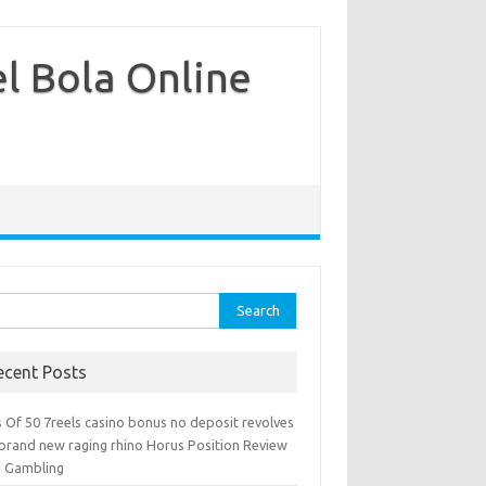
el Bola Online
rch
ecent Posts
 Of 50 7reels casino bonus no deposit revolves
 brand new raging rhino Horus Position Review
n Gambling