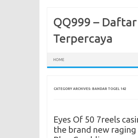
Skip
to
content
QQ999 – Daftar 
Terpercaya
HOME
CATEGORY ARCHIVES:
BANDAR TOGEL 142
Eyes Of 50 7reels cas
the brand new raging 