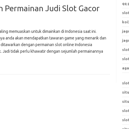
qq 
 Permainan Judi Slot Gacor
slo
koi
aling memuaskan untuk dimainkan di Indonesia saat ini.
jag
aya anda akan mendapatkan tawaran game yang menarik dan
jag
n ditawarkan dengan permainan slot online Indonesia
slo
k. Jadi tidak perlu khawatir dengan sejumlah permainannya
slo
aga
slo
sit
sit
slo
slo