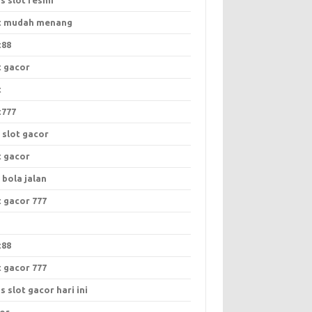
us slot resmi
t mudah menang
t88
t gacor
t
t777
k slot gacor
t gacor
i bola jalan
t gacor 777
t88
t gacor 777
us slot gacor hari ini