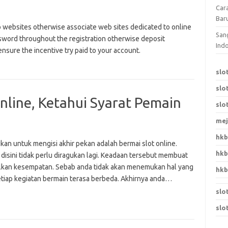
Cara
Bar
 websites otherwise associate web sites dedicated to online
San
sword throughout the registration otherwise deposit
Ind
ensure the incentive try paid to your account.
slo
slo
nline, Ketahui Syarat Pemain
slo
mej
hk
an untuk mengisi akhir pekan adalah bermai slot online.
hk
disini tidak perlu diragukan lagi. Keadaan tersebut membuat
kan kesempatan. Sebab anda tidak akan menemukan hal yang
hk
etiap kegiatan bermain terasa berbeda. Akhirnya anda…
slo
slo