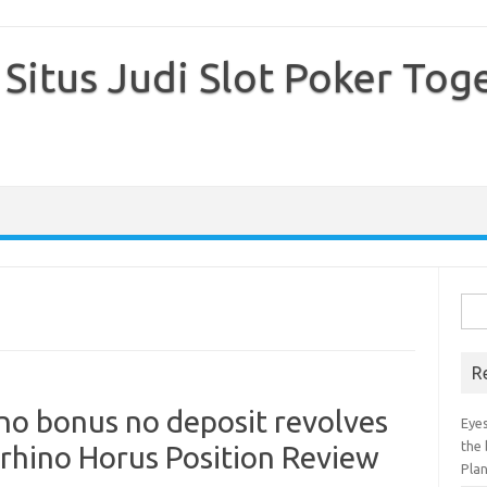
Situs Judi Slot Poker Tog
Sea
for:
R
ino bonus no deposit revolves
Eyes
the
rhino Horus Position Review
Pla