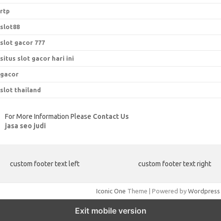
rtp
slot88
slot gacor 777
situs slot gacor hari ini
gacor
slot thailand
For More Information Please
Contact Us
jasa seo judi
custom footer text left
custom footer text right
Iconic One
Theme | Powered by
Wordpress
Exit mobile version