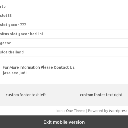
rtp
slot88
slot gacor 777
situs slot gacor hari ini
gacor
slot thailand
For More Information Please
Contact Us
jasa seo judi
custom footer text left
custom footer text right
Iconic One
Theme | Powered by
Wordpress
Exit mobile version