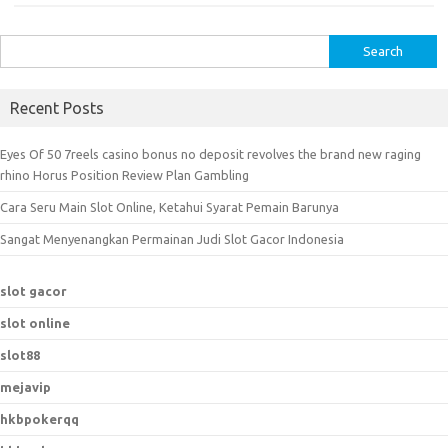
S
e
a
Recent Posts
r
c
Eyes Of 50 7reels casino bonus no deposit revolves the brand new raging
h
rhino Horus Position Review Plan Gambling
f
Cara Seru Main Slot Online, Ketahui Syarat Pemain Barunya
o
r
Sangat Menyenangkan Permainan Judi Slot Gacor Indonesia
:
slot gacor
slot online
slot88
mejavip
hkbpokerqq