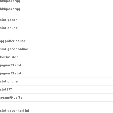
hkbpokerqq
hkbpokerqq
slot gacor
slot online
qq poker online
slot gacor online
koi365 slot
jaguar33 slot
jaguar33 slot
slot online
slot777
agam99 daftar
slot gacor hari ini