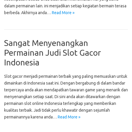
dalam permainan lain. ini menjadikan setiap kegiatan bermain terasa
berbeda. Akhirnya anda…
Read More »
Sangat Menyenangkan
Permainan Judi Slot Gacor
Indonesia
Slot gacor menjadi permainan terbaik yang paling memuaskan untuk
dimainkan di Indonesia saat ini. Dengan bergabung di dalam bandar
terpercaya anda akan mendapatkan tawaran game yang menarik dan
menyenangkan setiap saat. Di sini anda akan ditawarkan dengan
permainan slot online Indonesia terlengkap yang memberikan
kualitas terbaik. Jadi tidak perlu khawatir dengan sejumlah
permainannya karena anda…
Read More »