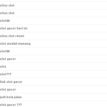
situs slot
situs slot
slot88
slot gacor hari ini
situs slot resmi
slot mudah menang
slot88
slot gacor
slot
slot777
link slot gacor
slot gacor
judi bola jalan
slot gacor 777