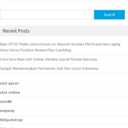
S
e
a
Recent Posts
r
c
Eyes Of 50 7reels casino bonus no deposit revolves the brand new raging
h
rhino Horus Position Review Plan Gambling
f
Cara Seru Main Slot Online, Ketahui Syarat Pemain Barunya
o
r
Sangat Menyenangkan Permainan Judi Slot Gacor Indonesia
:
slot gacor
slot online
slot88
mejavip
hkbpokerqq