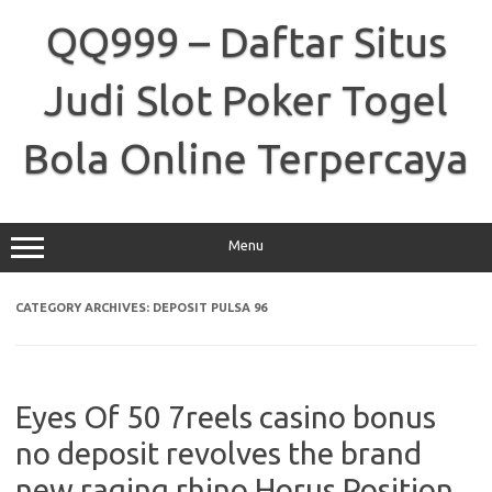
Skip
to
QQ999 – Daftar Situs
content
Judi Slot Poker Togel
Bola Online Terpercaya
Menu
CATEGORY ARCHIVES:
DEPOSIT PULSA 96
Eyes Of 50 7reels casino bonus
no deposit revolves the brand
new raging rhino Horus Position