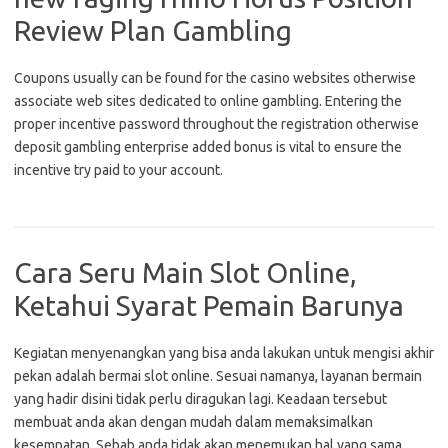
Review Plan Gambling
Coupons usually can be found for the casino websites otherwise
associate web sites dedicated to online gambling. Entering the
proper incentive password throughout the registration otherwise
deposit gambling enterprise added bonus is vital to ensure the
incentive try paid to your account.
Cara Seru Main Slot Online,
Ketahui Syarat Pemain Barunya
Kegiatan menyenangkan yang bisa anda lakukan untuk mengisi akhir
pekan adalah bermai slot online. Sesuai namanya, layanan bermain
yang hadir disini tidak perlu diragukan lagi. Keadaan tersebut
membuat anda akan dengan mudah dalam memaksimalkan
kesempatan. Sebab anda tidak akan menemukan hal yang sama