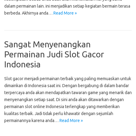
dalam permainan lain. ini menjadikan setiap kegiatan bermain terasa
berbeda. Akhirnya anda…
Read More »
Sangat Menyenangkan
Permainan Judi Slot Gacor
Indonesia
Slot gacor menjadi permainan terbaik yang paling memuaskan untuk
dimainkan di Indonesia saat ini. Dengan bergabung di dalam bandar
terpercaya anda akan mendapatkan tawaran game yang menarik dan
menyenangkan setiap saat. Di sini anda akan ditawarkan dengan
permainan slot online Indonesia terlengkap yang memberikan
kualitas terbaik. Jadi tidak perlu khawatir dengan sejumlah
permainannya karena anda…
Read More »