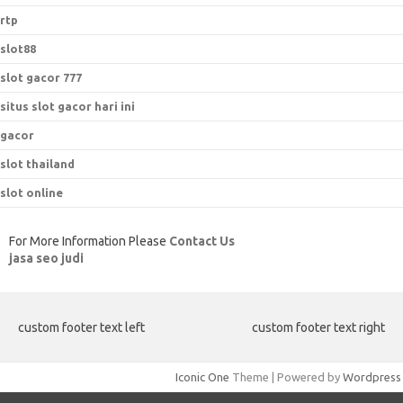
rtp
slot88
slot gacor 777
situs slot gacor hari ini
gacor
slot thailand
slot online
For More Information Please
Contact Us
jasa seo judi
custom footer text left
custom footer text right
Iconic One
Theme | Powered by
Wordpress