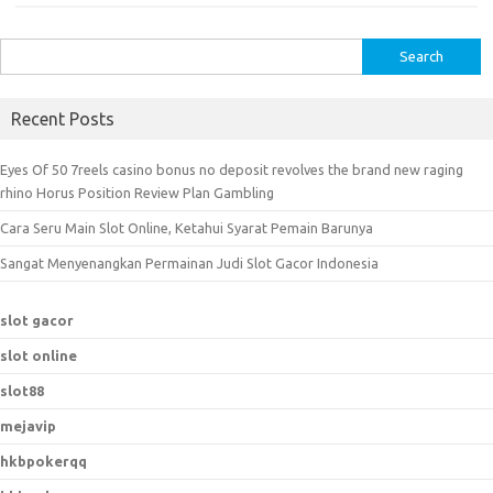
S
e
a
Recent Posts
r
c
Eyes Of 50 7reels casino bonus no deposit revolves the brand new raging
h
rhino Horus Position Review Plan Gambling
f
Cara Seru Main Slot Online, Ketahui Syarat Pemain Barunya
o
r
Sangat Menyenangkan Permainan Judi Slot Gacor Indonesia
:
slot gacor
slot online
slot88
mejavip
hkbpokerqq