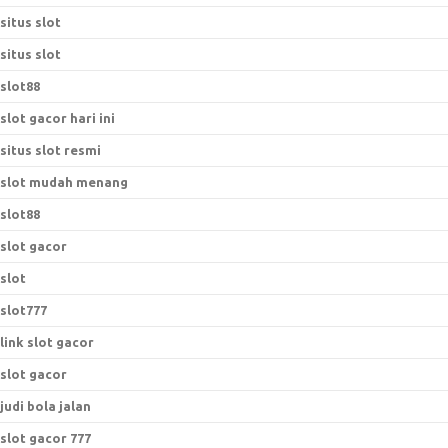
situs slot
situs slot
slot88
slot gacor hari ini
situs slot resmi
slot mudah menang
slot88
slot gacor
slot
slot777
link slot gacor
slot gacor
judi bola jalan
slot gacor 777