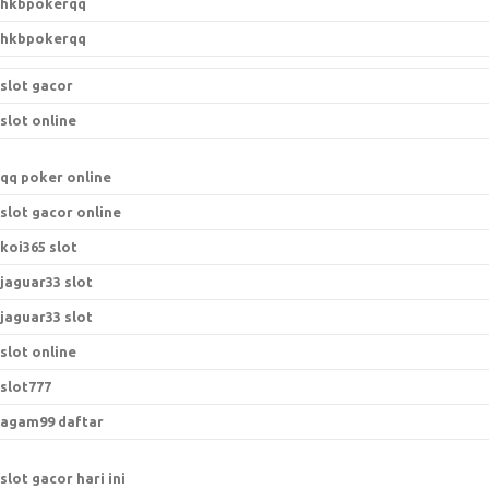
hkbpokerqq
hkbpokerqq
slot gacor
slot online
qq poker online
slot gacor online
koi365 slot
jaguar33 slot
jaguar33 slot
slot online
slot777
agam99 daftar
slot gacor hari ini