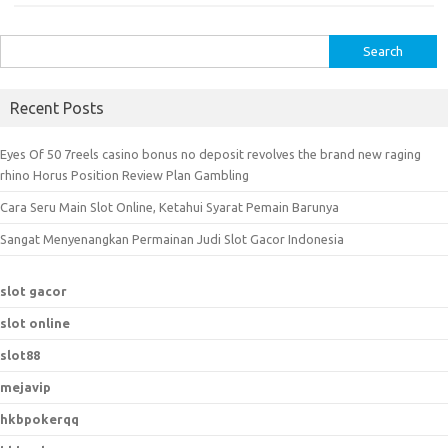
S
e
a
Recent Posts
r
c
Eyes Of 50 7reels casino bonus no deposit revolves the brand new raging
h
rhino Horus Position Review Plan Gambling
f
Cara Seru Main Slot Online, Ketahui Syarat Pemain Barunya
o
r
Sangat Menyenangkan Permainan Judi Slot Gacor Indonesia
:
slot gacor
slot online
slot88
mejavip
hkbpokerqq