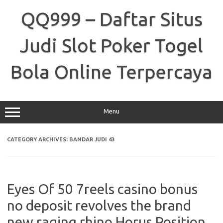
Skip
to
QQ999 – Daftar Situs
content
Judi Slot Poker Togel
Bola Online Terpercaya
Menu
CATEGORY ARCHIVES:
BANDAR JUDI 43
Eyes Of 50 7reels casino bonus
no deposit revolves the brand
new raging rhino Horus Position