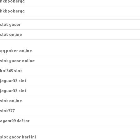
hkbpokerqq
hkbpokerqq
slot gacor
slot online
qq poker online
slot gacor online
koi365 slot
jaguar33 slot
jaguar33 slot
slot online
slot777
agam99 daftar
slot gacor hari ini