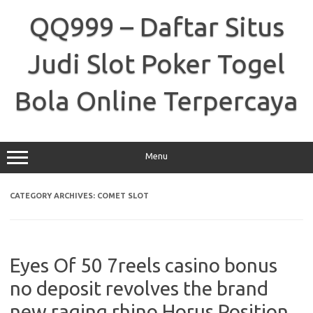
Skip
to
QQ999 – Daftar Situs
content
Judi Slot Poker Togel
Bola Online Terpercaya
Menu
CATEGORY ARCHIVES:
COMET SLOT
Eyes Of 50 7reels casino bonus
no deposit revolves the brand
new raging rhino Horus Position