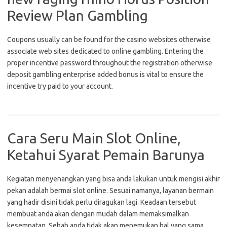
Review Plan Gambling
Coupons usually can be found for the casino websites otherwise
associate web sites dedicated to online gambling. Entering the
proper incentive password throughout the registration otherwise
deposit gambling enterprise added bonus is vital to ensure the
incentive try paid to your account.
Cara Seru Main Slot Online,
Ketahui Syarat Pemain Barunya
Kegiatan menyenangkan yang bisa anda lakukan untuk mengisi akhir
pekan adalah bermai slot online. Sesuai namanya, layanan bermain
yang hadir disini tidak perlu diragukan lagi. Keadaan tersebut
membuat anda akan dengan mudah dalam memaksimalkan
kesempatan. Sebab anda tidak akan menemukan hal yang sama