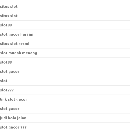
situs slot
situs slot
slot88
slot gacor hari ini
situs slot resmi
slot mudah menang
slot88
slot gacor
slot
slot777
link slot gacor
slot gacor
judi bola jalan
slot gacor 777