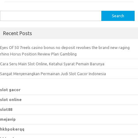
S
e
a
Recent Posts
r
c
Eyes Of 50 7reels casino bonus no deposit revolves the brand new raging
h
rhino Horus Position Review Plan Gambling
f
Cara Seru Main Slot Online, Ketahui Syarat Pemain Barunya
o
r
Sangat Menyenangkan Permainan Judi Slot Gacor Indonesia
:
slot gacor
slot online
slot88
mejavip
hkbpokerqq