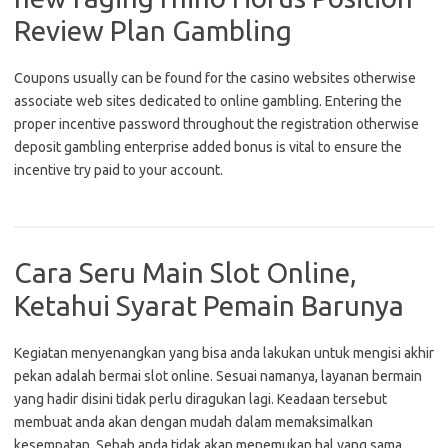
Review Plan Gambling
Coupons usually can be found for the casino websites otherwise
associate web sites dedicated to online gambling. Entering the
proper incentive password throughout the registration otherwise
deposit gambling enterprise added bonus is vital to ensure the
incentive try paid to your account.
Cara Seru Main Slot Online,
Ketahui Syarat Pemain Barunya
Kegiatan menyenangkan yang bisa anda lakukan untuk mengisi akhir
pekan adalah bermai slot online. Sesuai namanya, layanan bermain
yang hadir disini tidak perlu diragukan lagi. Keadaan tersebut
membuat anda akan dengan mudah dalam memaksimalkan
kesempatan. Sebab anda tidak akan menemukan hal yang sama