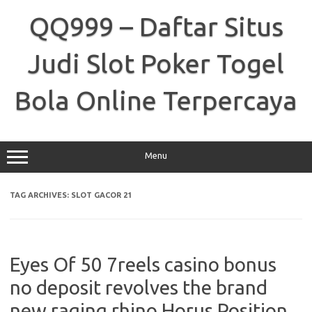
Skip
to
QQ999 – Daftar Situs
content
Judi Slot Poker Togel
Bola Online Terpercaya
Menu
TAG ARCHIVES:
SLOT GACOR 21
Eyes Of 50 7reels casino bonus
no deposit revolves the brand
new raging rhino Horus Position