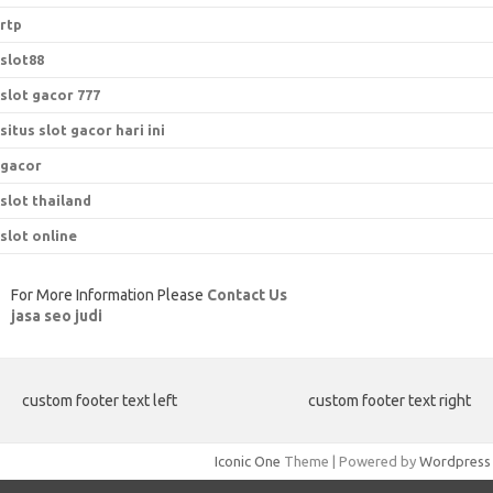
rtp
slot88
slot gacor 777
situs slot gacor hari ini
gacor
slot thailand
slot online
For More Information Please
Contact Us
jasa seo judi
custom footer text left
custom footer text right
Iconic One
Theme | Powered by
Wordpress