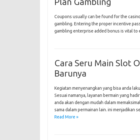
Plan Gambling
Coupons usually can be found for the casino
gambling. Entering the proper incentive pas
gambling enterprise added bonus is vital to 
Cara Seru Main Slot O
Barunya
Kegiatan menyenangkan yang bisa anda lakuk
Sesuai namanya, layanan bermain yang hadir 
anda akan dengan mudah dalam memaksimal
sama dalam permainan lain. ini menjadikan s
Read More »