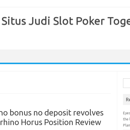
Situs Judi Slot Poker Tog
Sea
for:
R
ino bonus no deposit revolves
Eyes
the
rhino Horus Position Review
Pla