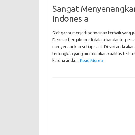
Sangat Menyenangkan
Indonesia
Slot gacor menjadi permainan terbaik yang p
Dengan bergabung di dalam bandar terperc
menyenangkan setiap saat. Di sini anda aka
terlengkap yang memberikan kualitas terbai
karena anda…
Read More »