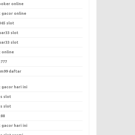
poker online
t gacor online
365 slot
uar33 slot
uar33 slot
t online
t777
m99 daftar
t gacor hari ini
us slot
us slot
t88
t gacor hari ini