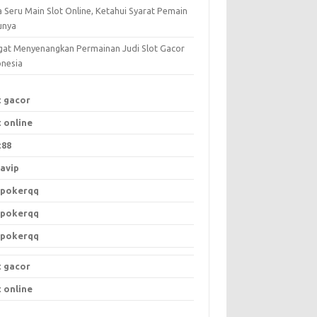
 Seru Main Slot Online, Ketahui Syarat Pemain
unya
gat Menyenangkan Permainan Judi Slot Gacor
onesia
t gacor
t online
t88
avip
bpokerqq
bpokerqq
bpokerqq
t gacor
t online