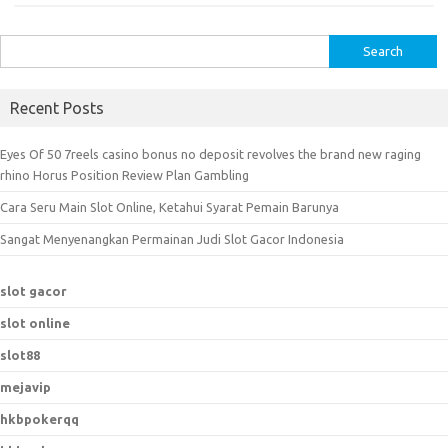
S
e
a
Recent Posts
r
c
Eyes Of 50 7reels casino bonus no deposit revolves the brand new raging
h
rhino Horus Position Review Plan Gambling
f
Cara Seru Main Slot Online, Ketahui Syarat Pemain Barunya
o
r
Sangat Menyenangkan Permainan Judi Slot Gacor Indonesia
:
slot gacor
slot online
slot88
mejavip
hkbpokerqq