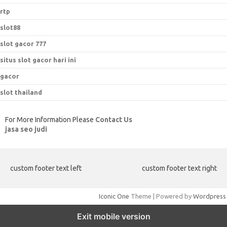
rtp
slot88
slot gacor 777
situs slot gacor hari ini
gacor
slot thailand
For More Information Please
Contact Us
jasa seo judi
custom footer text left
custom footer text right
Iconic One
Theme | Powered by
Wordpress
Exit mobile version