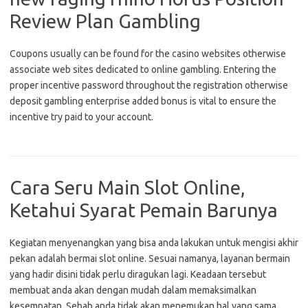
Review Plan Gambling
Coupons usually can be found for the casino websites otherwise
associate web sites dedicated to online gambling. Entering the
proper incentive password throughout the registration otherwise
deposit gambling enterprise added bonus is vital to ensure the
incentive try paid to your account.
Cara Seru Main Slot Online,
Ketahui Syarat Pemain Barunya
Kegiatan menyenangkan yang bisa anda lakukan untuk mengisi akhir
pekan adalah bermai slot online. Sesuai namanya, layanan bermain
yang hadir disini tidak perlu diragukan lagi. Keadaan tersebut
membuat anda akan dengan mudah dalam memaksimalkan
kesempatan. Sebab anda tidak akan menemukan hal yang sama