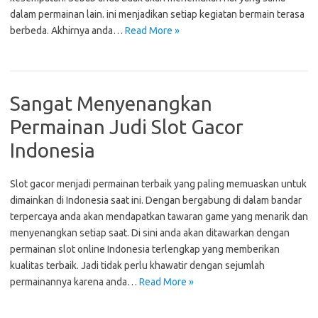
dalam permainan lain. ini menjadikan setiap kegiatan bermain terasa
berbeda. Akhirnya anda…
Read More »
Sangat Menyenangkan
Permainan Judi Slot Gacor
Indonesia
Slot gacor menjadi permainan terbaik yang paling memuaskan untuk
dimainkan di Indonesia saat ini. Dengan bergabung di dalam bandar
terpercaya anda akan mendapatkan tawaran game yang menarik dan
menyenangkan setiap saat. Di sini anda akan ditawarkan dengan
permainan slot online Indonesia terlengkap yang memberikan
kualitas terbaik. Jadi tidak perlu khawatir dengan sejumlah
permainannya karena anda…
Read More »