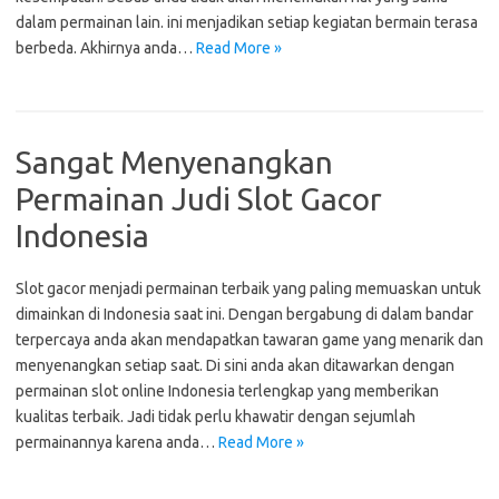
dalam permainan lain. ini menjadikan setiap kegiatan bermain terasa
berbeda. Akhirnya anda…
Read More »
Sangat Menyenangkan
Permainan Judi Slot Gacor
Indonesia
Slot gacor menjadi permainan terbaik yang paling memuaskan untuk
dimainkan di Indonesia saat ini. Dengan bergabung di dalam bandar
terpercaya anda akan mendapatkan tawaran game yang menarik dan
menyenangkan setiap saat. Di sini anda akan ditawarkan dengan
permainan slot online Indonesia terlengkap yang memberikan
kualitas terbaik. Jadi tidak perlu khawatir dengan sejumlah
permainannya karena anda…
Read More »