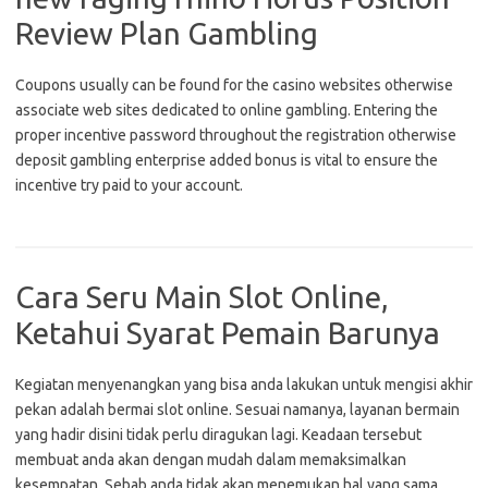
Review Plan Gambling
Coupons usually can be found for the casino websites otherwise
associate web sites dedicated to online gambling. Entering the
proper incentive password throughout the registration otherwise
deposit gambling enterprise added bonus is vital to ensure the
incentive try paid to your account.
Cara Seru Main Slot Online,
Ketahui Syarat Pemain Barunya
Kegiatan menyenangkan yang bisa anda lakukan untuk mengisi akhir
pekan adalah bermai slot online. Sesuai namanya, layanan bermain
yang hadir disini tidak perlu diragukan lagi. Keadaan tersebut
membuat anda akan dengan mudah dalam memaksimalkan
kesempatan. Sebab anda tidak akan menemukan hal yang sama