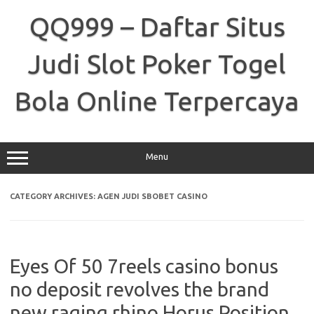
Skip
to
QQ999 – Daftar Situs
content
Judi Slot Poker Togel
Bola Online Terpercaya
Menu
CATEGORY ARCHIVES:
AGEN JUDI SBOBET CASINO
Eyes Of 50 7reels casino bonus
no deposit revolves the brand
new raging rhino Horus Position