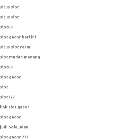
situs slot
situs slot
slot88
slot gacor hari ini
situs slot resmi
slot mudah menang
slot88
slot gacor
slot
slot777
link slot gacor
slot gacor
judi bola jalan
slot gacor 777