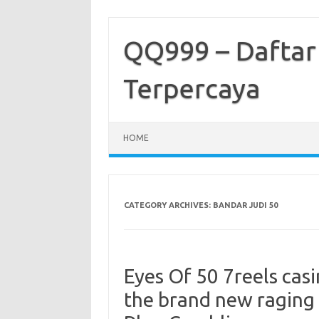
Skip
to
content
QQ999 – Daftar 
Terpercaya
HOME
CATEGORY ARCHIVES:
BANDAR JUDI 50
Eyes Of 50 7reels cas
the brand new raging 