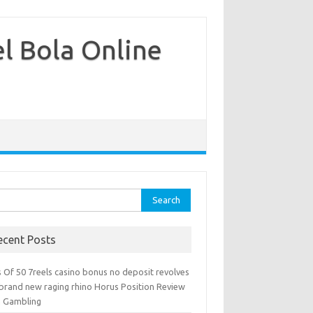
el Bola Online
rch
ecent Posts
 Of 50 7reels casino bonus no deposit revolves
 brand new raging rhino Horus Position Review
n Gambling