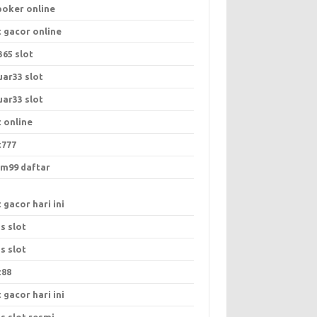
poker online
t gacor online
365 slot
uar33 slot
uar33 slot
t online
t777
m99 daftar
t gacor hari ini
us slot
us slot
t88
t gacor hari ini