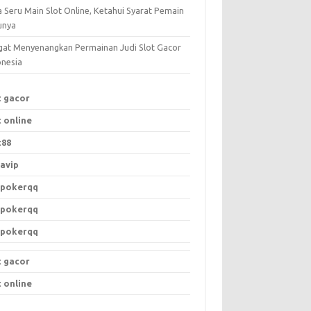
 Seru Main Slot Online, Ketahui Syarat Pemain
unya
gat Menyenangkan Permainan Judi Slot Gacor
onesia
t gacor
t online
t88
avip
bpokerqq
bpokerqq
bpokerqq
t gacor
t online