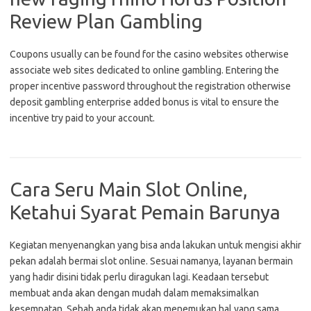
Review Plan Gambling
Coupons usually can be found for the casino websites otherwise
associate web sites dedicated to online gambling. Entering the
proper incentive password throughout the registration otherwise
deposit gambling enterprise added bonus is vital to ensure the
incentive try paid to your account.
Cara Seru Main Slot Online,
Ketahui Syarat Pemain Barunya
Kegiatan menyenangkan yang bisa anda lakukan untuk mengisi akhir
pekan adalah bermai slot online. Sesuai namanya, layanan bermain
yang hadir disini tidak perlu diragukan lagi. Keadaan tersebut
membuat anda akan dengan mudah dalam memaksimalkan
kesempatan. Sebab anda tidak akan menemukan hal yang sama