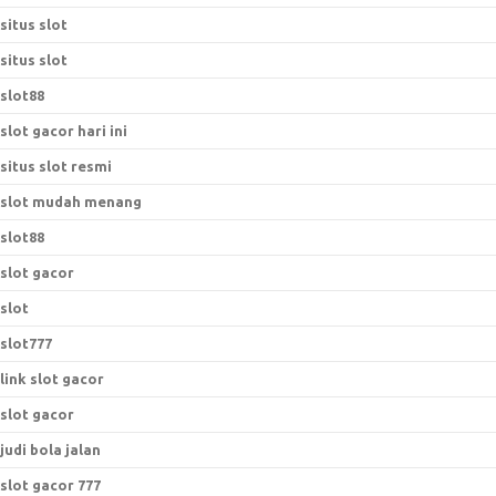
situs slot
situs slot
slot88
slot gacor hari ini
situs slot resmi
slot mudah menang
slot88
slot gacor
slot
slot777
link slot gacor
slot gacor
judi bola jalan
slot gacor 777