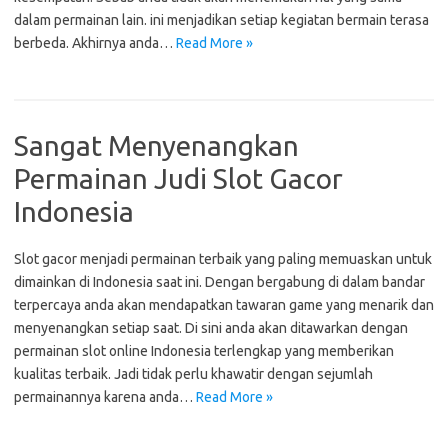
dalam permainan lain. ini menjadikan setiap kegiatan bermain terasa
berbeda. Akhirnya anda…
Read More »
Sangat Menyenangkan
Permainan Judi Slot Gacor
Indonesia
Slot gacor menjadi permainan terbaik yang paling memuaskan untuk
dimainkan di Indonesia saat ini. Dengan bergabung di dalam bandar
terpercaya anda akan mendapatkan tawaran game yang menarik dan
menyenangkan setiap saat. Di sini anda akan ditawarkan dengan
permainan slot online Indonesia terlengkap yang memberikan
kualitas terbaik. Jadi tidak perlu khawatir dengan sejumlah
permainannya karena anda…
Read More »