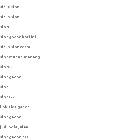
situs slot
situs slot
slot88
slot gacor hari ini
situs slot resmi
slot mudah menang
slot88
slot gacor
slot
slot777
link slot gacor
slot gacor
judi bola jalan
slot gacor 777