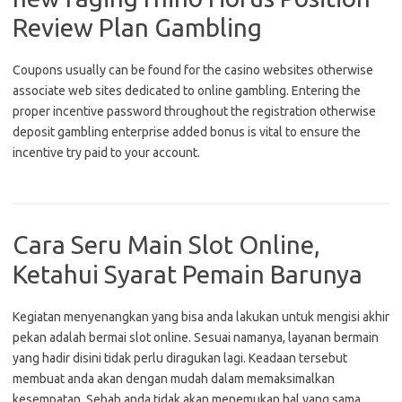
Review Plan Gambling
Coupons usually can be found for the casino websites otherwise
associate web sites dedicated to online gambling. Entering the
proper incentive password throughout the registration otherwise
deposit gambling enterprise added bonus is vital to ensure the
incentive try paid to your account.
Cara Seru Main Slot Online,
Ketahui Syarat Pemain Barunya
Kegiatan menyenangkan yang bisa anda lakukan untuk mengisi akhir
pekan adalah bermai slot online. Sesuai namanya, layanan bermain
yang hadir disini tidak perlu diragukan lagi. Keadaan tersebut
membuat anda akan dengan mudah dalam memaksimalkan
kesempatan. Sebab anda tidak akan menemukan hal yang sama