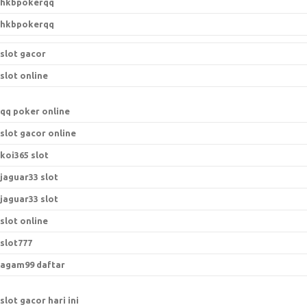
hkbpokerqq
hkbpokerqq
slot gacor
slot online
qq poker online
slot gacor online
koi365 slot
jaguar33 slot
jaguar33 slot
slot online
slot777
agam99 daftar
slot gacor hari ini