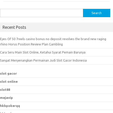
S
e
a
Recent Posts
r
c
Eyes Of 50 7reels casino bonus no deposit revolves the brand new raging
h
rhino Horus Position Review Plan Gambling
f
Cara Seru Main Slot Online, Ketahui Syarat Pemain Barunya
o
r
Sangat Menyenangkan Permainan Judi Slot Gacor Indonesia
:
slot gacor
slot online
slot88
mejavip
hkbpokerqq