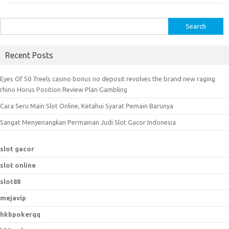
S
e
a
Recent Posts
r
c
Eyes Of 50 7reels casino bonus no deposit revolves the brand new raging
h
rhino Horus Position Review Plan Gambling
f
Cara Seru Main Slot Online, Ketahui Syarat Pemain Barunya
o
r
Sangat Menyenangkan Permainan Judi Slot Gacor Indonesia
:
slot gacor
slot online
slot88
mejavip
hkbpokerqq