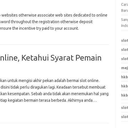
Cara
Bar
 websites otherwise associate web sites dedicated to online
San
sword throughout the registration otherwise deposit
Ind
ensure the incentive try paid to your account.
slo
slo
nline, Ketahui Syarat Pemain
slo
mej
hk
an untuk mengisi akhir pekan adalah bermai slot online.
hk
disini tidak perlu diragukan lagi. Keadaan tersebut membuat
kan kesempatan. Sebab anda tidak akan menemukan hal yang
hk
etiap kegiatan bermain terasa berbeda. Akhirnya anda…
slo
slo