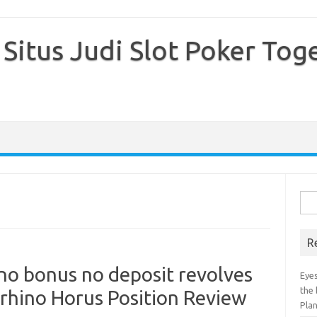
Situs Judi Slot Poker Tog
Sea
for:
R
ino bonus no deposit revolves
Eyes
the
rhino Horus Position Review
Pla