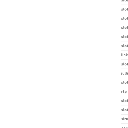
sit
slo
slo
slo
slo
slo
lin
slo
jud
slo
rtp
slo
slo
sit