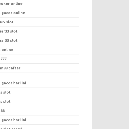
poker online
t gacor online
365 slot
uar33 slot
uar33 slot
t online
t777
m99 daftar
t gacor hari ini
us slot
us slot
t88
t gacor hari ini