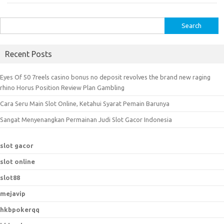
S
e
a
Recent Posts
r
c
Eyes Of 50 7reels casino bonus no deposit revolves the brand new raging
h
rhino Horus Position Review Plan Gambling
f
Cara Seru Main Slot Online, Ketahui Syarat Pemain Barunya
o
r
Sangat Menyenangkan Permainan Judi Slot Gacor Indonesia
:
slot gacor
slot online
slot88
mejavip
hkbpokerqq