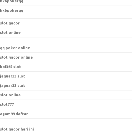
hkbpokerqq
hkbpokerqq
slot gacor
slot online
qq poker online
slot gacor online
koi365 slot
jaguar33 slot
jaguar33 slot
slot online
slot777
agam99 daftar
slot gacor hari ini