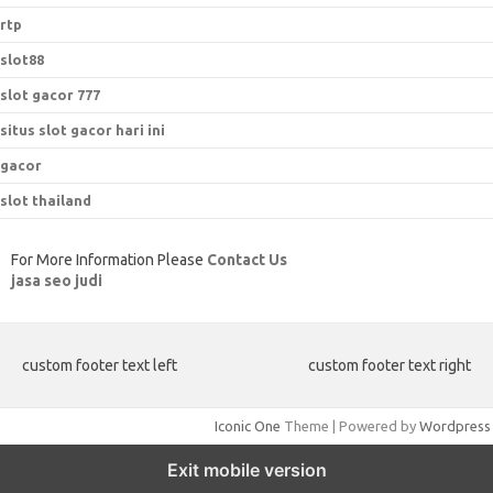
rtp
slot88
slot gacor 777
situs slot gacor hari ini
gacor
slot thailand
For More Information Please
Contact Us
jasa seo judi
custom footer text left
custom footer text right
Iconic One
Theme | Powered by
Wordpress
Exit mobile version