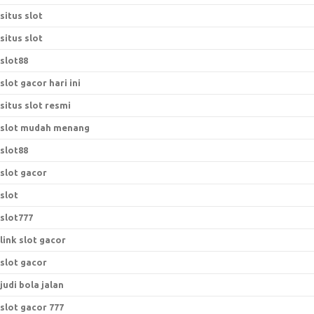
situs slot
situs slot
slot88
slot gacor hari ini
situs slot resmi
slot mudah menang
slot88
slot gacor
slot
slot777
link slot gacor
slot gacor
judi bola jalan
slot gacor 777