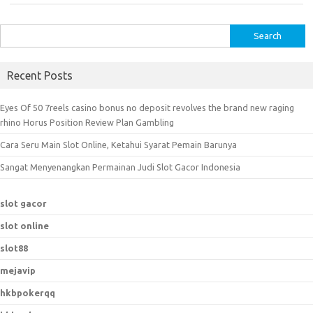
S
e
a
Recent Posts
r
c
Eyes Of 50 7reels casino bonus no deposit revolves the brand new raging
h
rhino Horus Position Review Plan Gambling
f
Cara Seru Main Slot Online, Ketahui Syarat Pemain Barunya
o
r
Sangat Menyenangkan Permainan Judi Slot Gacor Indonesia
:
slot gacor
slot online
slot88
mejavip
hkbpokerqq