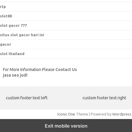
rtp
slot88
slot gacor 777
situs slot gacor hari ini
gacor
slot thailand
For More Information Please
Contact Us
jasa seo judi
custom footer text left
custom footer text right
Iconic One
Theme | Powered by
Wordpress
Exit mobile version