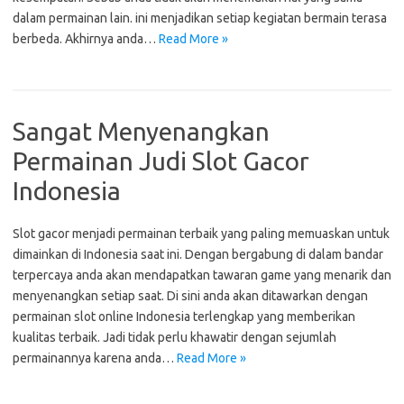
dalam permainan lain. ini menjadikan setiap kegiatan bermain terasa
berbeda. Akhirnya anda…
Read More »
Sangat Menyenangkan
Permainan Judi Slot Gacor
Indonesia
Slot gacor menjadi permainan terbaik yang paling memuaskan untuk
dimainkan di Indonesia saat ini. Dengan bergabung di dalam bandar
terpercaya anda akan mendapatkan tawaran game yang menarik dan
menyenangkan setiap saat. Di sini anda akan ditawarkan dengan
permainan slot online Indonesia terlengkap yang memberikan
kualitas terbaik. Jadi tidak perlu khawatir dengan sejumlah
permainannya karena anda…
Read More »