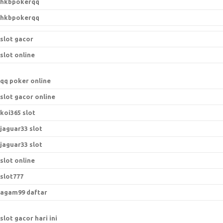
hkbpokerqq
hkbpokerqq
slot gacor
slot online
qq poker online
slot gacor online
koi365 slot
jaguar33 slot
jaguar33 slot
slot online
slot777
agam99 daftar
slot gacor hari ini