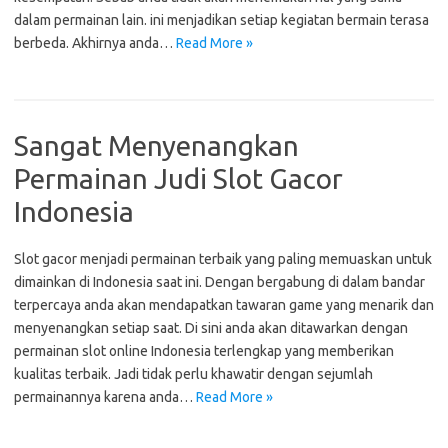
dalam permainan lain. ini menjadikan setiap kegiatan bermain terasa
berbeda. Akhirnya anda…
Read More »
Sangat Menyenangkan
Permainan Judi Slot Gacor
Indonesia
Slot gacor menjadi permainan terbaik yang paling memuaskan untuk
dimainkan di Indonesia saat ini. Dengan bergabung di dalam bandar
terpercaya anda akan mendapatkan tawaran game yang menarik dan
menyenangkan setiap saat. Di sini anda akan ditawarkan dengan
permainan slot online Indonesia terlengkap yang memberikan
kualitas terbaik. Jadi tidak perlu khawatir dengan sejumlah
permainannya karena anda…
Read More »