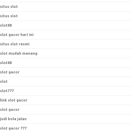
situs slot
situs slot
slot88
slot gacor hari ini
situs slot resmi
slot mudah menang
slot88
slot gacor
slot
slot777
link slot gacor
slot gacor
judi bola jalan
slot gacor 777