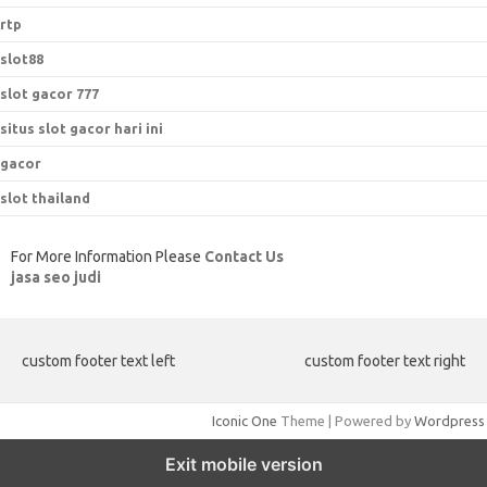
rtp
slot88
slot gacor 777
situs slot gacor hari ini
gacor
slot thailand
For More Information Please
Contact Us
jasa seo judi
custom footer text left
custom footer text right
Iconic One
Theme | Powered by
Wordpress
Exit mobile version