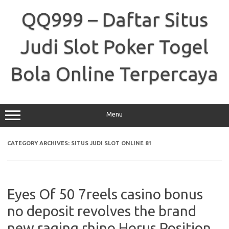
Skip
to
QQ999 – Daftar Situs
content
Judi Slot Poker Togel
Bola Online Terpercaya
Menu
CATEGORY ARCHIVES:
SITUS JUDI SLOT ONLINE 81
Eyes Of 50 7reels casino bonus
no deposit revolves the brand
new raging rhino Horus Position