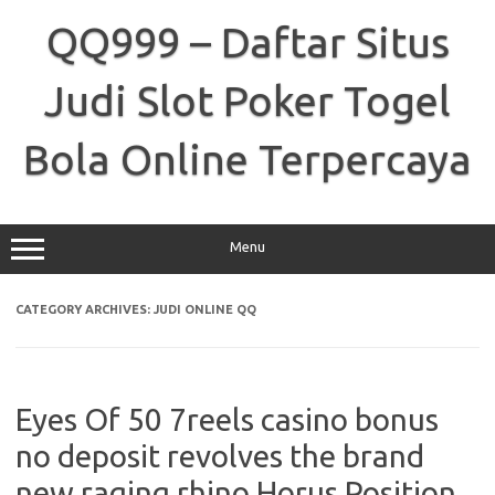
Skip
to
QQ999 – Daftar Situs
content
Judi Slot Poker Togel
Bola Online Terpercaya
Menu
CATEGORY ARCHIVES:
JUDI ONLINE QQ
Eyes Of 50 7reels casino bonus
no deposit revolves the brand
new raging rhino Horus Position