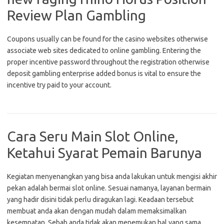
Review Plan Gambling
Coupons usually can be found for the casino websites otherwise
associate web sites dedicated to online gambling. Entering the
proper incentive password throughout the registration otherwise
deposit gambling enterprise added bonus is vital to ensure the
incentive try paid to your account.
Cara Seru Main Slot Online,
Ketahui Syarat Pemain Barunya
Kegiatan menyenangkan yang bisa anda lakukan untuk mengisi akhir
pekan adalah bermai slot online. Sesuai namanya, layanan bermain
yang hadir disini tidak perlu diragukan lagi. Keadaan tersebut
membuat anda akan dengan mudah dalam memaksimalkan
kesempatan. Sebab anda tidak akan menemukan hal yang sama