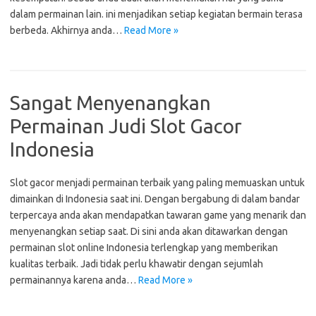
dalam permainan lain. ini menjadikan setiap kegiatan bermain terasa
berbeda. Akhirnya anda…
Read More »
Sangat Menyenangkan
Permainan Judi Slot Gacor
Indonesia
Slot gacor menjadi permainan terbaik yang paling memuaskan untuk
dimainkan di Indonesia saat ini. Dengan bergabung di dalam bandar
terpercaya anda akan mendapatkan tawaran game yang menarik dan
menyenangkan setiap saat. Di sini anda akan ditawarkan dengan
permainan slot online Indonesia terlengkap yang memberikan
kualitas terbaik. Jadi tidak perlu khawatir dengan sejumlah
permainannya karena anda…
Read More »