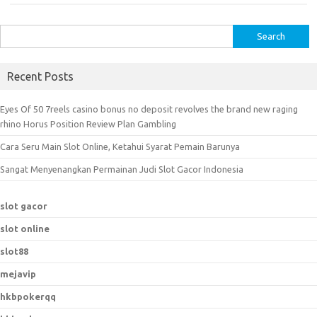
S
e
a
Recent Posts
r
c
Eyes Of 50 7reels casino bonus no deposit revolves the brand new raging
h
rhino Horus Position Review Plan Gambling
f
Cara Seru Main Slot Online, Ketahui Syarat Pemain Barunya
o
r
Sangat Menyenangkan Permainan Judi Slot Gacor Indonesia
:
slot gacor
slot online
slot88
mejavip
hkbpokerqq