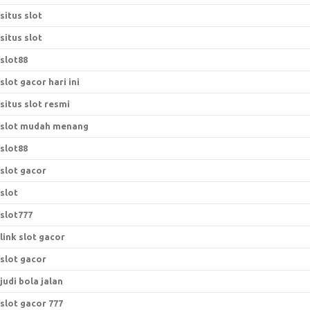
situs slot
situs slot
slot88
slot gacor hari ini
situs slot resmi
slot mudah menang
slot88
slot gacor
slot
slot777
link slot gacor
slot gacor
judi bola jalan
slot gacor 777