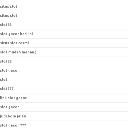
situs slot
situs slot
slot88
slot gacor hari ini
situs slot resmi
slot mudah menang
slot88
slot gacor
slot
slot777
link slot gacor
slot gacor
judi bola jalan
slot gacor 777