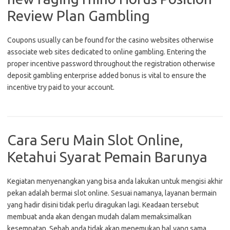
Review Plan Gambling
Coupons usually can be found for the casino websites otherwise
associate web sites dedicated to online gambling. Entering the
proper incentive password throughout the registration otherwise
deposit gambling enterprise added bonus is vital to ensure the
incentive try paid to your account.
Cara Seru Main Slot Online,
Ketahui Syarat Pemain Barunya
Kegiatan menyenangkan yang bisa anda lakukan untuk mengisi akhir
pekan adalah bermai slot online. Sesuai namanya, layanan bermain
yang hadir disini tidak perlu diragukan lagi. Keadaan tersebut
membuat anda akan dengan mudah dalam memaksimalkan
kesempatan. Sebab anda tidak akan menemukan hal yang sama