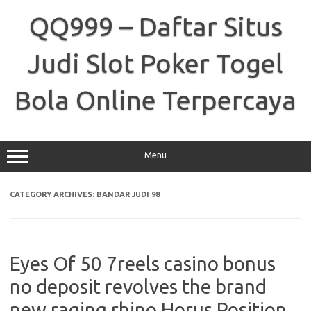
Skip
to
QQ999 – Daftar Situs
content
Judi Slot Poker Togel
Bola Online Terpercaya
Menu
CATEGORY ARCHIVES:
BANDAR JUDI 98
Eyes Of 50 7reels casino bonus
no deposit revolves the brand
new raging rhino Horus Position