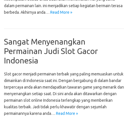
dalam permainan lain. ini menjadikan setiap kegiatan bermain terasa
berbeda. Akhirnya anda…
Read More »
Sangat Menyenangkan
Permainan Judi Slot Gacor
Indonesia
Slot gacor menjadi permainan terbaik yang paling memuaskan untuk
dimainkan di Indonesia saat ini. Dengan bergabung di dalam bandar
terpercaya anda akan mendapatkan tawaran game yang menarik dan
menyenangkan setiap saat. Di sini anda akan ditawarkan dengan
permainan slot online Indonesia terlengkap yang memberikan
kualitas terbaik. Jadi tidak perlu khawatir dengan sejumlah
permainannya karena anda…
Read More »