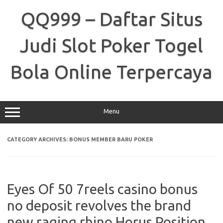
Skip
to
QQ999 – Daftar Situs
content
Judi Slot Poker Togel
Bola Online Terpercaya
Menu
CATEGORY ARCHIVES:
BONUS MEMBER BARU POKER
Eyes Of 50 7reels casino bonus
no deposit revolves the brand
new raging rhino Horus Position