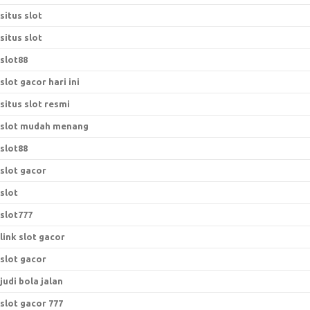
situs slot
situs slot
slot88
slot gacor hari ini
situs slot resmi
slot mudah menang
slot88
slot gacor
slot
slot777
link slot gacor
slot gacor
judi bola jalan
slot gacor 777