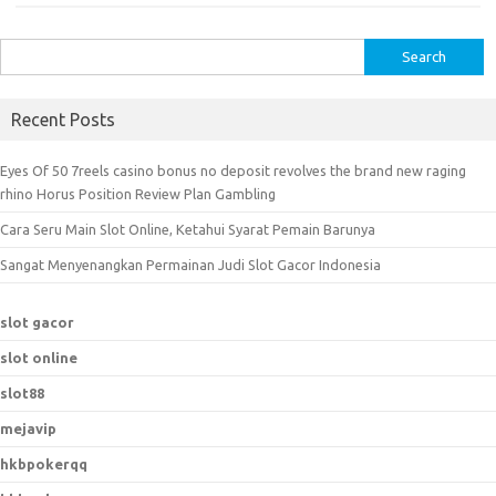
S
e
a
Recent Posts
r
c
Eyes Of 50 7reels casino bonus no deposit revolves the brand new raging
h
rhino Horus Position Review Plan Gambling
f
Cara Seru Main Slot Online, Ketahui Syarat Pemain Barunya
o
r
Sangat Menyenangkan Permainan Judi Slot Gacor Indonesia
:
slot gacor
slot online
slot88
mejavip
hkbpokerqq