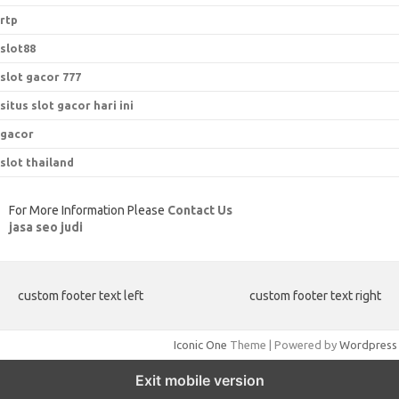
rtp
slot88
slot gacor 777
situs slot gacor hari ini
gacor
slot thailand
For More Information Please
Contact Us
jasa seo judi
custom footer text left
custom footer text right
Iconic One
Theme | Powered by
Wordpress
Exit mobile version