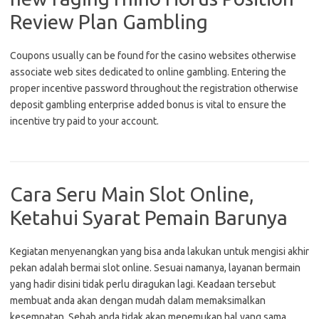
Review Plan Gambling
Coupons usually can be found for the casino websites otherwise
associate web sites dedicated to online gambling. Entering the
proper incentive password throughout the registration otherwise
deposit gambling enterprise added bonus is vital to ensure the
incentive try paid to your account.
Cara Seru Main Slot Online,
Ketahui Syarat Pemain Barunya
Kegiatan menyenangkan yang bisa anda lakukan untuk mengisi akhir
pekan adalah bermai slot online. Sesuai namanya, layanan bermain
yang hadir disini tidak perlu diragukan lagi. Keadaan tersebut
membuat anda akan dengan mudah dalam memaksimalkan
kesempatan. Sebab anda tidak akan menemukan hal yang sama