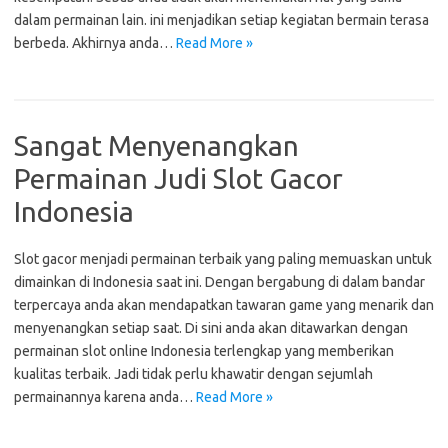
dalam permainan lain. ini menjadikan setiap kegiatan bermain terasa
berbeda. Akhirnya anda…
Read More »
Sangat Menyenangkan
Permainan Judi Slot Gacor
Indonesia
Slot gacor menjadi permainan terbaik yang paling memuaskan untuk
dimainkan di Indonesia saat ini. Dengan bergabung di dalam bandar
terpercaya anda akan mendapatkan tawaran game yang menarik dan
menyenangkan setiap saat. Di sini anda akan ditawarkan dengan
permainan slot online Indonesia terlengkap yang memberikan
kualitas terbaik. Jadi tidak perlu khawatir dengan sejumlah
permainannya karena anda…
Read More »