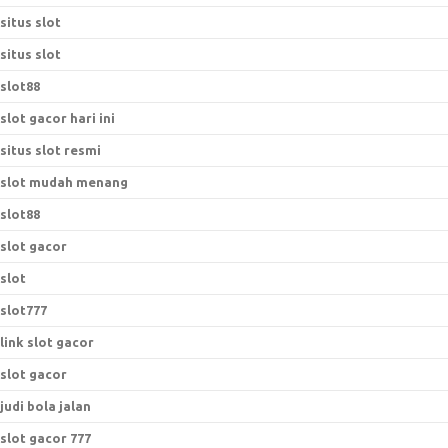
situs slot
situs slot
slot88
slot gacor hari ini
situs slot resmi
slot mudah menang
slot88
slot gacor
slot
slot777
link slot gacor
slot gacor
judi bola jalan
slot gacor 777