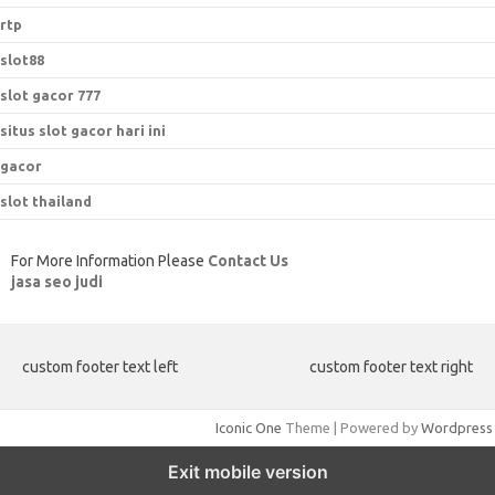
rtp
slot88
slot gacor 777
situs slot gacor hari ini
gacor
slot thailand
For More Information Please
Contact Us
jasa seo judi
custom footer text left
custom footer text right
Iconic One
Theme | Powered by
Wordpress
Exit mobile version