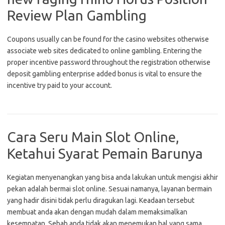
Review Plan Gambling
Coupons usually can be found for the casino websites otherwise
associate web sites dedicated to online gambling. Entering the
proper incentive password throughout the registration otherwise
deposit gambling enterprise added bonus is vital to ensure the
incentive try paid to your account.
Cara Seru Main Slot Online,
Ketahui Syarat Pemain Barunya
Kegiatan menyenangkan yang bisa anda lakukan untuk mengisi akhir
pekan adalah bermai slot online. Sesuai namanya, layanan bermain
yang hadir disini tidak perlu diragukan lagi. Keadaan tersebut
membuat anda akan dengan mudah dalam memaksimalkan
kesempatan. Sebab anda tidak akan menemukan hal yang sama