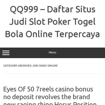
Skip
to
QQ999 – Daftar Situs
content
Judi Slot Poker Togel
Bola Online Terpercaya
Menu
CATEGORY ARCHIVES:
JUDI DADU ONLINE
Eyes Of 50 7reels casino bonus
no deposit revolves the brand
new raging rhino Horus Position