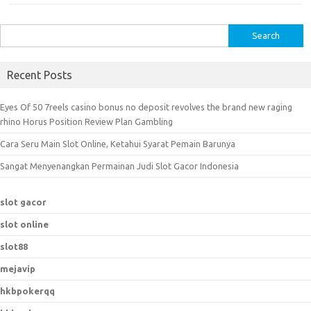
S
e
a
Recent Posts
r
c
Eyes Of 50 7reels casino bonus no deposit revolves the brand new raging
h
rhino Horus Position Review Plan Gambling
f
Cara Seru Main Slot Online, Ketahui Syarat Pemain Barunya
o
r
Sangat Menyenangkan Permainan Judi Slot Gacor Indonesia
:
slot gacor
slot online
slot88
mejavip
hkbpokerqq