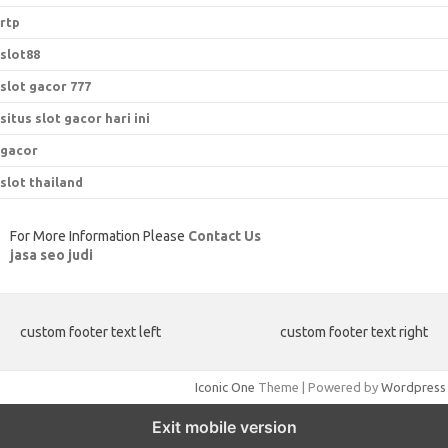
rtp
slot88
slot gacor 777
situs slot gacor hari ini
gacor
slot thailand
For More Information Please
Contact Us
jasa seo judi
custom footer text left
custom footer text right
Iconic One
Theme | Powered by
Wordpress
Exit mobile version