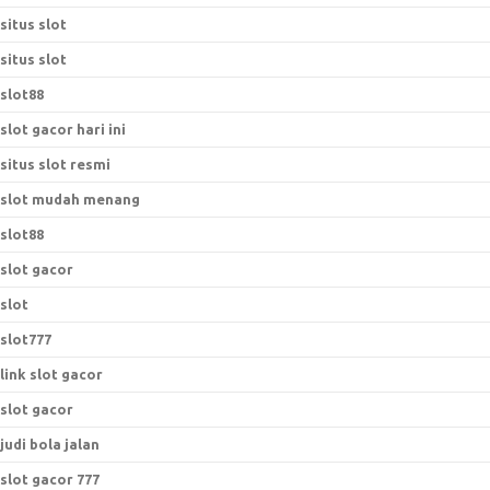
situs slot
situs slot
slot88
slot gacor hari ini
situs slot resmi
slot mudah menang
slot88
slot gacor
slot
slot777
link slot gacor
slot gacor
judi bola jalan
slot gacor 777