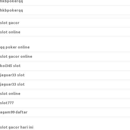
hkbpokerqq
hkbpokerqq
slot gacor
slot online
qq poker online
slot gacor online
koi365 slot
jaguar33 slot
jaguar33 slot
slot online
slot777
agam99 daftar
slot gacor hari ini