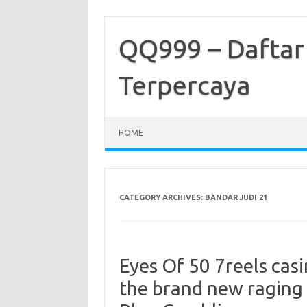
Skip
to
content
QQ999 – Daftar 
Terpercaya
HOME
CATEGORY ARCHIVES:
BANDAR JUDI 21
Eyes Of 50 7reels cas
the brand new raging 