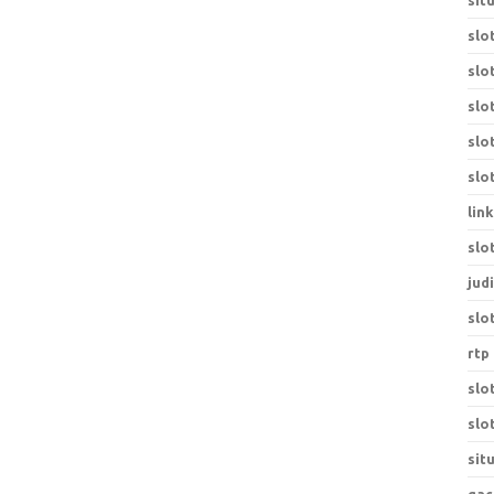
sit
slo
slo
slo
slo
slo
lin
slo
jud
slo
rtp
slo
slo
sit