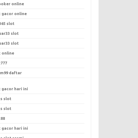
poker online
t gacor online
365 slot
uar33 slot
uar33 slot
t online
t777
m99 daftar
t gacor hari ini
us slot
us slot
t88
t gacor hari ini