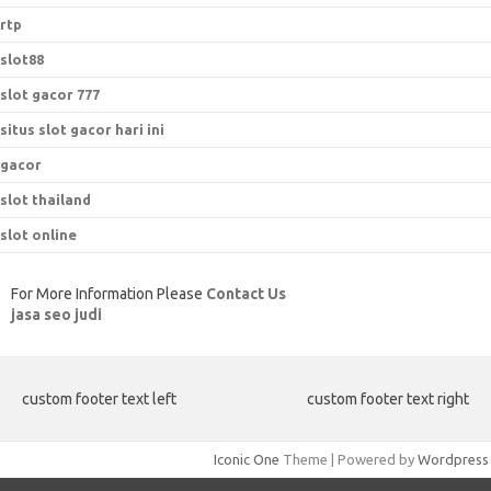
rtp
slot88
slot gacor 777
situs slot gacor hari ini
gacor
slot thailand
slot online
For More Information Please
Contact Us
jasa seo judi
custom footer text left
custom footer text right
Iconic One
Theme | Powered by
Wordpress