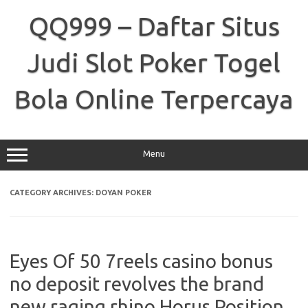
Skip
to
QQ999 – Daftar Situs
content
Judi Slot Poker Togel
Bola Online Terpercaya
Menu
CATEGORY ARCHIVES:
DOYAN POKER
Eyes Of 50 7reels casino bonus
no deposit revolves the brand
new raging rhino Horus Position