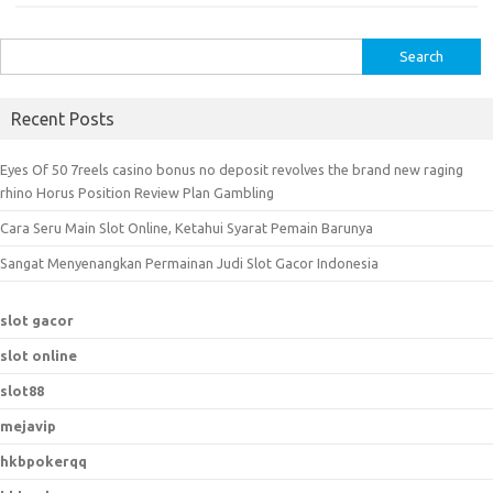
S
e
a
Recent Posts
r
c
Eyes Of 50 7reels casino bonus no deposit revolves the brand new raging
h
rhino Horus Position Review Plan Gambling
f
Cara Seru Main Slot Online, Ketahui Syarat Pemain Barunya
o
r
Sangat Menyenangkan Permainan Judi Slot Gacor Indonesia
:
slot gacor
slot online
slot88
mejavip
hkbpokerqq