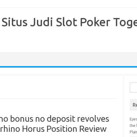
Situs Judi Slot Poker Tog
Sea
for:
R
ino bonus no deposit revolves
Eyes
the
rhino Horus Position Review
Pla