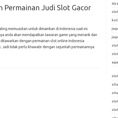
qq 
 Permainan Judi Slot Gacor
slo
koi
aling memuaskan untuk dimainkan di Indonesia saat ini.
jag
aya anda akan mendapatkan tawaran game yang menarik dan
jag
n ditawarkan dengan permainan slot online Indonesia
slo
k. Jadi tidak perlu khawatir dengan sejumlah permainannya
slo
aga
slo
sit
sit
slo
slo