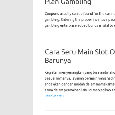
Plan Gambling
Coupons usually can be found for the casino
gambling. Entering the proper incentive pas
gambling enterprise added bonus is vital to 
Cara Seru Main Slot O
Barunya
Kegiatan menyenangkan yang bisa anda lakuk
Sesuai namanya, layanan bermain yang hadir 
anda akan dengan mudah dalam memaksimal
sama dalam permainan lain. ini menjadikan s
Read More »