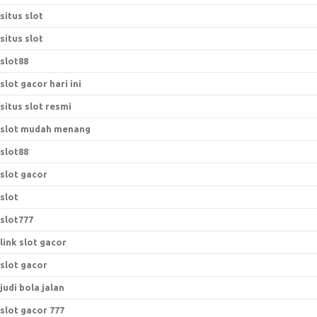
situs slot
situs slot
slot88
slot gacor hari ini
situs slot resmi
slot mudah menang
slot88
slot gacor
slot
slot777
link slot gacor
slot gacor
judi bola jalan
slot gacor 777