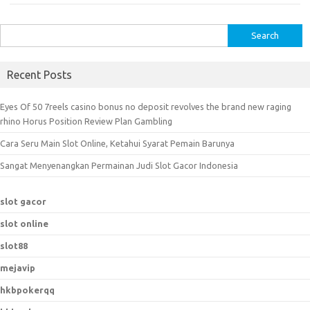
S
e
a
Recent Posts
r
c
Eyes Of 50 7reels casino bonus no deposit revolves the brand new raging
h
rhino Horus Position Review Plan Gambling
f
Cara Seru Main Slot Online, Ketahui Syarat Pemain Barunya
o
r
Sangat Menyenangkan Permainan Judi Slot Gacor Indonesia
:
slot gacor
slot online
slot88
mejavip
hkbpokerqq