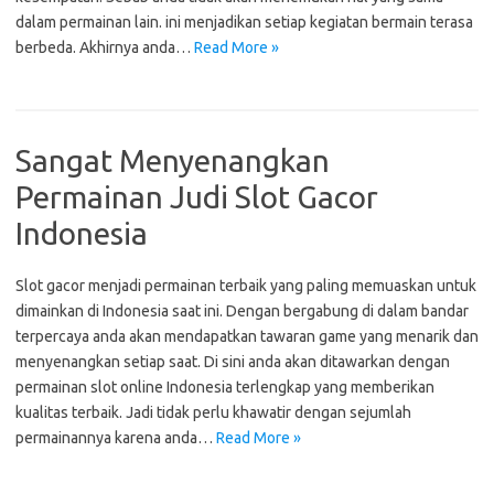
dalam permainan lain. ini menjadikan setiap kegiatan bermain terasa
berbeda. Akhirnya anda…
Read More »
Sangat Menyenangkan
Permainan Judi Slot Gacor
Indonesia
Slot gacor menjadi permainan terbaik yang paling memuaskan untuk
dimainkan di Indonesia saat ini. Dengan bergabung di dalam bandar
terpercaya anda akan mendapatkan tawaran game yang menarik dan
menyenangkan setiap saat. Di sini anda akan ditawarkan dengan
permainan slot online Indonesia terlengkap yang memberikan
kualitas terbaik. Jadi tidak perlu khawatir dengan sejumlah
permainannya karena anda…
Read More »